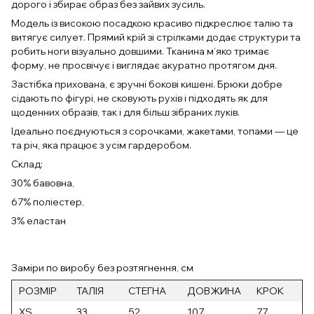
дорого і збирає образ без зайвих зусиль.
Модель із високою посадкою красиво підкреслює талію та
витягує силует. Прямий крій зі стрілками додає структури та
робить ноги візуально довшими. Тканина м’яко тримає
форму, не просвічує і виглядає акуратно протягом дня.
Застібка прихована, є зручні бокові кишені. Брюки добре
сідають по фігурі, не сковують рухів і підходять як для
щоденних образів, так і для більш зібраних луків.
Ідеально поєднуються з сорочками, жакетами, топами — це
та річ, яка працює з усім гардеробом.
Склад:
30% бавовна,
67% поліестер,
3% еластан
Заміри по виробу без розтягнення, см
РОЗМІР
ТАЛІЯ
СТЕГНА
ДОВЖИНА
КРОК
XS
33
52
107
77