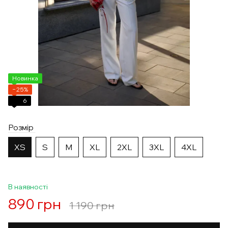
Новинка
−25%
6
Розмір
XS
S
M
XL
2XL
3XL
4XL
В наявності
890 грн
1 190 грн